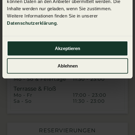
können Daten an den Anbieter übermittelt werden. Die
Tagessuppe
13,90
Inhalte werden nur geladen, wenn Sie zustimmen.
Gebackener Kabeljau
mit Erdäpfelsalat
Weitere Informationen finden Sie in unserer
Cookies akzeptieren
Datenschutzerklärung
.
Akzeptieren
ÖFFNUNGSZEITEN
Ablehnen
Gastraum & Promenade
Mo - So & Feiertage
11:30 - 23:00
Terrasse & Floß
Mo - Fr
17:00 - 23:00
Sa - So
11:30 - 23:00
RESERVIERUNGEN