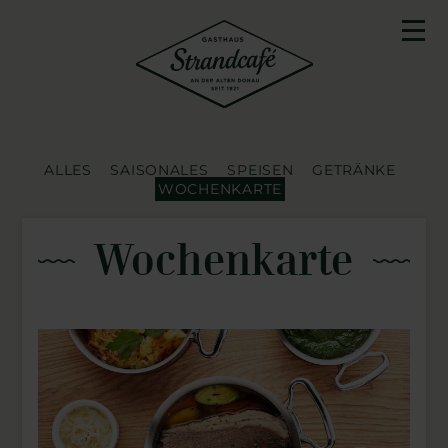
Laden …
ESSEN & TRINKEN
ALLES
SAISONALES
SPEISEN
GETRÄNKE
AKTUELLES & GESCHICHTEN
WOCHENKARTE
ÜBER UNS
Wochenkarte