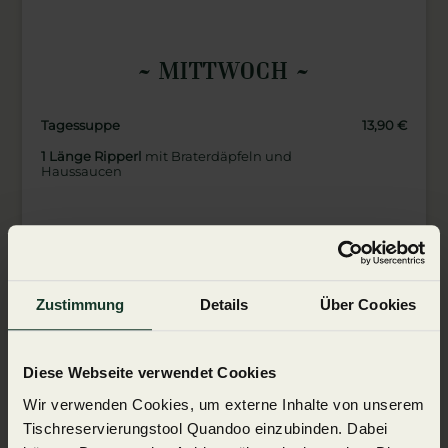
MITTWOCH
Tagessuppe
13,90
1 Länge Ripperl
mit Braterdäpfeln und
Haussaucen
DONNERSTAG
Karfiolcremesuppe
13,90
Zustimmung
Details
Über Cookies
Eierschwammerlragout
mit
Rinderfiletspitzen
Diese Webseite verwendet Cookies
FREITAG
Wir verwenden Cookies, um externe Inhalte von unserem
Tischreservierungstool Quandoo einzubinden. Dabei